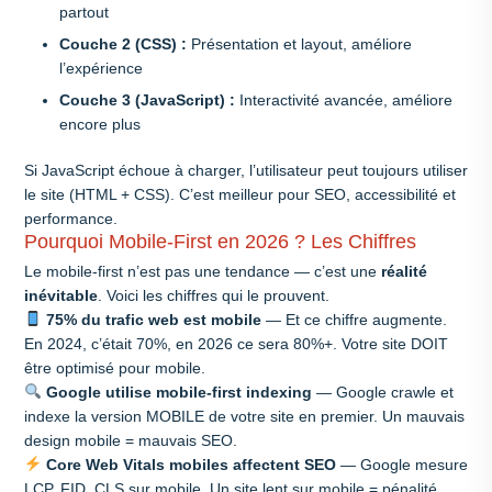
partout
Couche 2 (CSS) :
Présentation et layout, améliore
l’expérience
Couche 3 (JavaScript) :
Interactivité avancée, améliore
encore plus
Si JavaScript échoue à charger, l’utilisateur peut toujours utiliser
le site (HTML + CSS). C’est meilleur pour SEO, accessibilité et
performance.
Pourquoi Mobile-First en 2026 ? Les Chiffres
Le mobile-first n’est pas une tendance — c’est une
réalité
inévitable
. Voici les chiffres qui le prouvent.
75% du trafic web est mobile
— Et ce chiffre augmente.
En 2024, c’était 70%, en 2026 ce sera 80%+. Votre site DOIT
être optimisé pour mobile.
Google utilise mobile-first indexing
— Google crawle et
indexe la version MOBILE de votre site en premier. Un mauvais
design mobile = mauvais SEO.
Core Web Vitals mobiles affectent SEO
— Google mesure
LCP, FID, CLS sur mobile. Un site lent sur mobile = pénalité