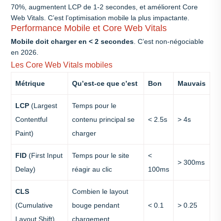
70%, augmentent LCP de 1-2 secondes, et améliorent Core
Web Vitals. C’est l’optimisation mobile la plus impactante.
Performance Mobile et Core Web Vitals
Mobile doit charger en < 2 secondes
. C’est non-négociable
en 2026.
Les Core Web Vitals mobiles
Métrique
Qu’est-ce que c’est
Bon
Mauvais
LCP
(Largest
Temps pour le
Contentful
contenu principal se
< 2.5s
> 4s
Paint)
charger
FID
(First Input
Temps pour le site
<
> 300ms
Delay)
réagir au clic
100ms
CLS
Combien le layout
(Cumulative
bouge pendant
< 0.1
> 0.25
Layout Shift)
chargement